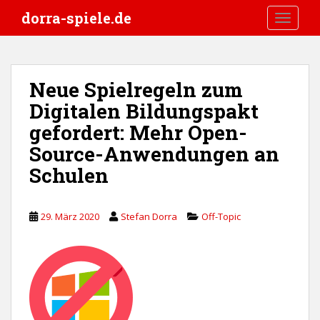
S
dorra-spiele.de
TOGGLE
k
i
p
t
Neue Spielregeln zum
o
Digitalen Bildungspakt
m
a
gefordert: Mehr Open-
i
Source-Anwendungen an
n
Schulen
c
o
n
29. März 2020
Stefan Dorra
Off-Topic
t
e
n
t