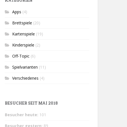
KATEGORIEN
Apps
(4)
Brettspiele
(20)
Kartenspiele
(19)
Kinderspiele
(2)
Off-Topic
(6)
Spielvarianten
(11)
Verschiedenes
(4)
BESUCHER SEIT MAI 2018
Besucher heute:
101
Besucher gestern:
89