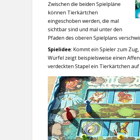
Zwischen die beiden Spielpläne
können Tierkärtchen
eingeschoben werden, die mal
sichtbar sind und mal unter den
Pfaden des oberen Spielplans verschwi
Spielidee
: Kommt ein Spieler zum Zug, 
Würfel zeigt beispielsweise einen Affen
verdeckten Stapel ein Tierkärtchen auf 