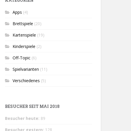
KATEGORIEN
Apps
(4)
Brettspiele
(20)
Kartenspiele
(19)
Kinderspiele
(2)
Off-Topic
(6)
Spielvarianten
(11)
Verschiedenes
(5)
BESUCHER SEIT MAI 2018
Besucher heute:
89
Besucher gestern:
128