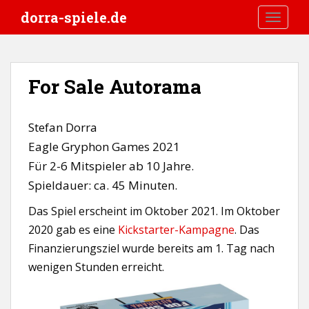
S
dorra-spiele.de
TOGGLE
k
i
p
t
For Sale Autorama
o
m
a
Stefan Dorra
i
Eagle Gryphon Games 2021
n
Für 2-6 Mitspieler ab 10 Jahre.
c
o
Spieldauer: ca. 45 Minuten.
n
Das Spiel erscheint im Oktober 2021. Im Oktober
t
2020 gab es eine
Kickstarter-Kampagne
. Das
e
n
Finanzierungsziel wurde bereits am 1. Tag nach
t
wenigen Stunden erreicht.