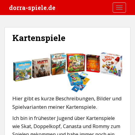
S
dorra-spiele.de
TOGGLE
k
i
p
t
Kartenspiele
o
m
a
i
n
c
o
n
t
Hier gibt es kurze Beschreibungen, Bilder und
e
Spielvarianten meiner Kartenspiele.
n
t
Ich bin in frühester Jugend über Kartenspiele
wie Skat, Doppelkopf, Canasta und Rommy zum
Spielen gekommen und habe immer noch ein