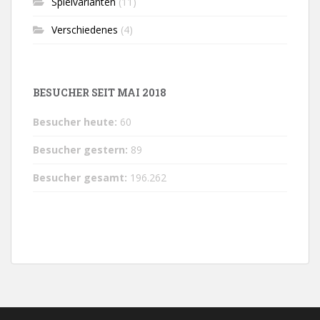
Spielvarianten
(11)
Verschiedenes
(4)
BESUCHER SEIT MAI 2018
Besucher heute:
60
Besucher gestern:
89
Besucher gesamt:
196.262