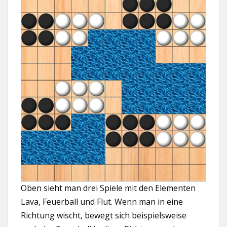
Oben sieht man drei Spiele mit den Elementen
Lava, Feuerball und Flut. Wenn man in eine
Richtung wischt, bewegt sich beispielsweise