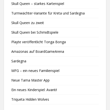
Skull Queen – starkes Kartenspiel
Turmwächter-Variante für Kreta und Sardegna
Skull Queen zu zweit
Skull Queen bei Schmidtspiele
Playte veröffentlicht Tonga Bonga
Amazonas auf BoardGameArena
Sardegna
MFG – ein neues Familienspiel
Neue Tama Master App
Ein neues Kinderspiel: Avanti!
Triqueta Hidden Wolves