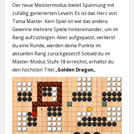
Der neue Meistermodus bietet Spannung mit
zufällig generierten Leveln. Es ist das Herz von
Tama Master. Kein Spiel ist wie das andere.
Gewinne mehrere Spiele hintereinander, um im
Rang aufzusteigen. Aber aufgepasst, verlierst
du eine Runde, werden deine Punkte im
aktuellen Rang zurückgesetzt! Sobald du im
Master-Modus Stufe 18 erreichst, erhältst du
den höchsten Titel „
Golden Dragon
„.