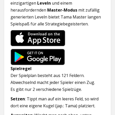
einzigartigen
Leveln
und einem
herausfordernden
Master-Modus
mit zufällig
generierten Leveln bietet Tama Master langen
Spielspaß für alle Strategiebegeisterten.
Spielregel
Der Spielplan besteht aus 121 Feldern.
Abwechselnd macht jeder Spieler einen Zug.
Es gibt nur 2 verschiedene Spielzüge.
Setzen
: Tippt man auf ein leeres Feld, so wird
dort eine eigene Kugel (jap.: Tama) platziert.