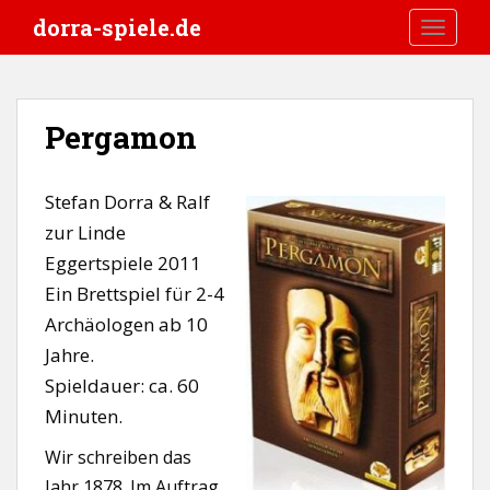
S
dorra-spiele.de
TOGGLE
k
i
p
t
Pergamon
o
m
a
Stefan Dorra & Ralf
i
zur Linde
n
Eggertspiele 2011
c
o
Ein Brettspiel für 2-4
n
Archäologen ab 10
t
Jahre.
e
Spieldauer: ca. 60
n
t
Minuten.
Wir schreiben das
Jahr 1878. Im Auftrag