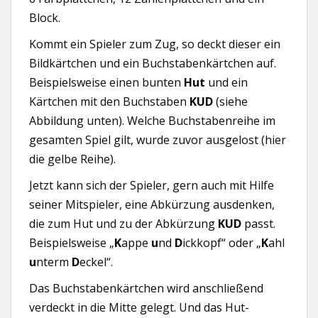
Block.
Kommt ein Spieler zum Zug, so deckt dieser ein
Bildkärtchen und ein Buchstabenkärtchen auf.
Beispielsweise einen bunten
Hut
und ein
Kärtchen mit den Buchstaben
KUD
(siehe
Abbildung unten). Welche Buchstabenreihe im
gesamten Spiel gilt, wurde zuvor ausgelost (hier
die gelbe Reihe).
Jetzt kann sich der Spieler, gern auch mit Hilfe
seiner Mitspieler, eine Abkürzung ausdenken,
die zum Hut und zu der Abkürzung
KUD
passt.
Beispielsweise „
K
appe
u
nd
D
ickkopf“ oder „
K
ahl
u
nterm
D
eckel“.
Das Buchstabenkärtchen wird anschließend
verdeckt in die Mitte gelegt. Und das Hut-