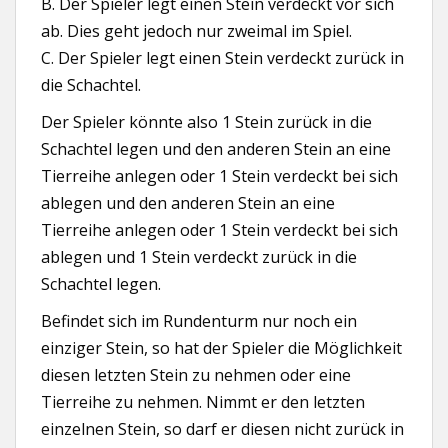
B. Der Spieler legt einen Stein verdeckt vor sich
ab. Dies geht jedoch nur zweimal im Spiel.
C. Der Spieler legt einen Stein verdeckt zurück in
die Schachtel.
Der Spieler könnte also 1 Stein zurück in die
Schachtel legen und den anderen Stein an eine
Tierreihe anlegen oder 1 Stein verdeckt bei sich
ablegen und den anderen Stein an eine
Tierreihe anlegen oder 1 Stein verdeckt bei sich
ablegen und 1 Stein verdeckt zurück in die
Schachtel legen.
Befindet sich im Rundenturm nur noch ein
einziger Stein, so hat der Spieler die Möglichkeit
diesen letzten Stein zu nehmen oder eine
Tierreihe zu nehmen. Nimmt er den letzten
einzelnen Stein, so darf er diesen nicht zurück in