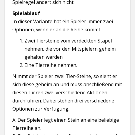
Spielregel ändert sich nicht.
Spielablauf
In dieser Variante hat ein Spieler immer zwei
Optionen, wenn er an die Reihe kommt.
Zwei Tiersteine vom verdeckten Stapel
nehmen, die vor den Mitspielern geheim
gehalten werden.
Eine Tierreihe nehmen.
Nimmt der Spieler zwei Tier-Steine, so sieht er
sich diese geheim an und muss anschließend mit
diesen Tieren zwei verschiedene Aktionen
durchführen. Dabei stehen drei verschiedene
Optionen zur Verfügung.
A. Der Spieler legt einen Stein an eine beliebige
Tierreihe an.