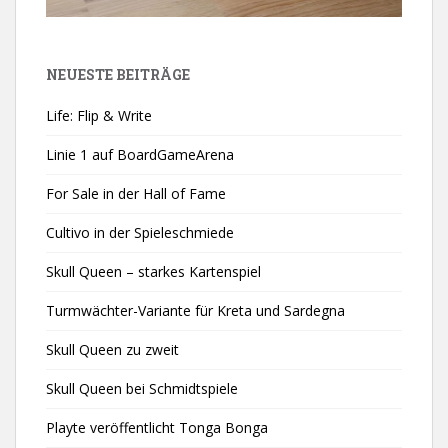
NEUESTE BEITRÄGE
Life: Flip & Write
Linie 1 auf BoardGameArena
For Sale in der Hall of Fame
Cultivo in der Spieleschmiede
Skull Queen – starkes Kartenspiel
Turmwächter-Variante für Kreta und Sardegna
Skull Queen zu zweit
Skull Queen bei Schmidtspiele
Playte veröffentlicht Tonga Bonga