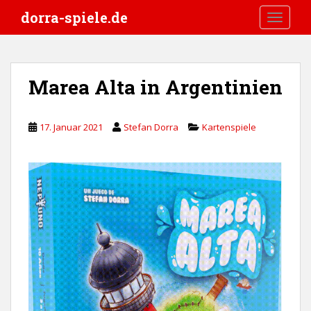
S
dorra-spiele.de
TOGGLE
k
i
p
t
Marea Alta in Argentinien
o
m
a
17. Januar 2021
Stefan Dorra
Kartenspiele
i
n
c
o
n
t
e
n
t