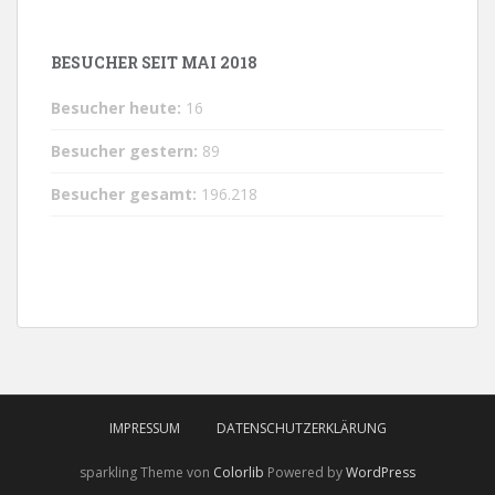
BESUCHER SEIT MAI 2018
Besucher heute:
16
Besucher gestern:
89
Besucher gesamt:
196.218
IMPRESSUM
DATENSCHUTZERKLÄRUNG
sparkling Theme von
Colorlib
Powered by
WordPress