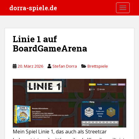
S
dorra-spiele.de
TOGGLE
k
i
p
t
Linie 1 auf
o
BoardGameArena
m
a
i
20. März 2026
Stefan Dorra
Brettspiele
n
c
o
n
t
e
n
t
Mein Spiel Linie 1, das auch als Streetcar