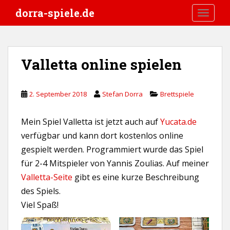
S
dorra-spiele.de
TOGGLE
k
i
p
t
Valletta online spielen
o
m
a
2. September 2018
Stefan Dorra
Brettspiele
i
n
Mein Spiel Valletta ist jetzt auch auf
Yucata.de
c
verfügbar und kann dort kostenlos online
o
n
gespielt werden. Programmiert wurde das Spiel
t
für 2-4 Mitspieler von Yannis Zoulias. Auf meiner
e
Valletta-Seite
gibt es eine kurze Beschreibung
n
des Spiels.
t
Viel Spaß!