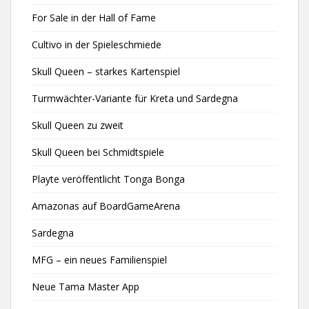
For Sale in der Hall of Fame
Cultivo in der Spieleschmiede
Skull Queen – starkes Kartenspiel
Turmwächter-Variante für Kreta und Sardegna
Skull Queen zu zweit
Skull Queen bei Schmidtspiele
Playte veröffentlicht Tonga Bonga
Amazonas auf BoardGameArena
Sardegna
MFG – ein neues Familienspiel
Neue Tama Master App