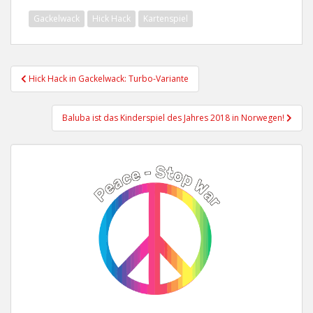
Gackelwack
Hick Hack
Kartenspiel
Beitragsnavigation
Hick Hack in Gackelwack: Turbo-Variante
Baluba ist das Kinderspiel des Jahres 2018 in Norwegen!