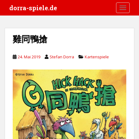
S
dorra-spiele.de
TOGGLE
k
i
p
t
雞同鴨搶
o
m
a
24. Mai 2019
Stefan Dorra
Kartenspiele
i
n
c
o
n
t
e
n
t