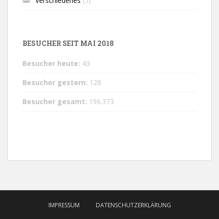
Verschiedenes
(5)
BESUCHER SEIT MAI 2018
Besucher heute:
43
Besucher gestern:
128
Besucher gesamt:
196.373
IMPRESSUM
DATENSCHUTZERKLÄRUNG