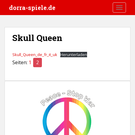
S
dorra-spiele.de
TOGGLE
k
i
p
t
Skull Queen
o
m
a
Skull_Queen_de_fr_it_uk
Herunterladen
i
Seiten:
1
2
n
c
o
n
t
e
n
t